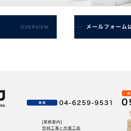
]
[業務案内]
型枠工事と作業工程