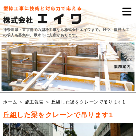
神奈川県・東京都での型枠工事なら株式会社エイワまで。只今、型枠大工
の求人も募集中。厚木市に支所があります。
ホーム
＞ 施工報告 ＞ 丘組した梁をクレーンで吊ります1
丘組した梁をクレーンで吊ります1